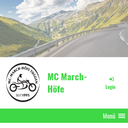
MC March-
Höfe
Login
Menü