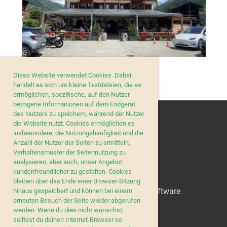
Diese Website verwendet Cookies. Dabei
handelt es sich um kleine Textdateien, die es
ermöglichen, spezifische, auf den Nutzer
bezogene Informationen auf dem Endgerät
des Nutzers zu speichern, während der Nutzer
die Website nutzt. Cookies ermöglichen es
insbesondere, die Nutzungshäufigkeit und die
Anzahl der Nutzer der Seiten zu ermitteln,
Verhaltensmuster der Seitennutzung zu
analysieren, aber auch, unser Angebot
kundenfreundlicher zu gestalten. Cookies
© MC March-Höfe
bleiben über das Ende einer Browser-Sitzung
Erstellt mit ClubDesk Vereinssoftware
hinaus gespeichert und können bei einem
erneuten Besuch der Seite wieder abgerufen
werden. Wenn du dies nicht wünschst,
solltest du deinen Internet-Browser so