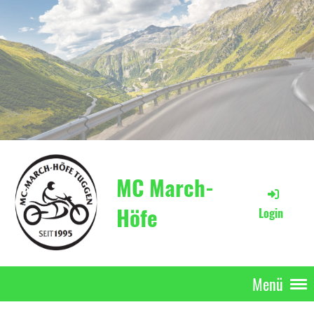
MC March-
Höfe
Login
Menü